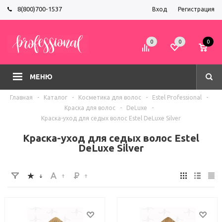
8(800)700-1537
Вход
Регистрация
0
0
0
МЕНЮ
Главная
-
Каталог
-
Косметика для волос
-
Estel Professional
-
Краска для волос
-
DeLuxe
-
Краска-уход для седых волос Estel DeLuxe Silver
Краска-уход для седых волос Estel
DeLuxe Silver