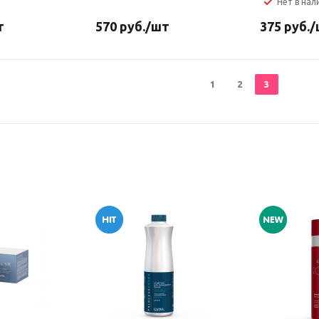
Нет в нал
т
570
руб.
/шт
375
руб.
/
1
2
3