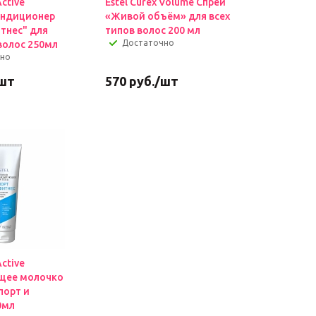
Active
Estel Curex Volume Спрей
ондиционер
«Живой объём» для всех
итнес" для
типов волос 200 мл
Достаточно
волос 250мл
чно
шт
570
руб.
/шт
Active
щее молочко
порт и
0мл