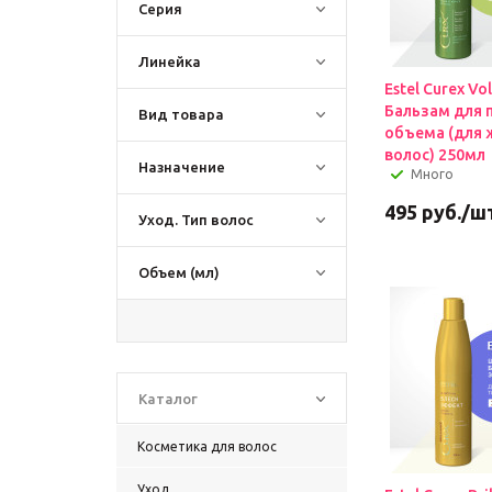
Серия
Линейка
Estel Curex Vo
Бальзам для 
Вид товара
объема (для 
волос) 250мл
Назначение
Много
495
руб.
/ш
Уход. Тип волос
Объем (мл)
Каталог
Косметика для волос
Уход