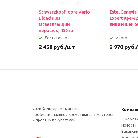
Schwarzkopf Igora Vario
Estel Genevie
Blond Plus
Expert Крем 
Осветляющий
лица и шеи 5
порошок, 450 гр
Достаточно
Много
2 450
руб.
/шт
2 970
руб.
2026 © Интернет магазин
Компан
профеcсиональной косметики для мастеров
О компа
и простых покупателей.
Новости
Ваканси
Магазин