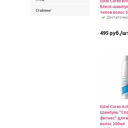
Estel Curex Bri
Блеск-шампун
Стайлинг
типов волос 
Достаточно
495
руб.
/ш
Estel Curex Ac
Шампунь "Спо
фитнес" для в
волос 300мл