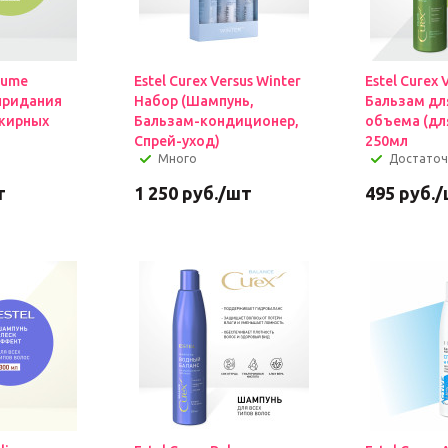
lume
Estel Curex Versus Winter
Estel Curex
придания
Набор (Шампунь,
Бальзам дл
жирных
Бальзам-кондиционер,
объема (для
Спрей-уход)
250мл
Много
Достато
т
1 250
руб.
/шт
495
руб.
/