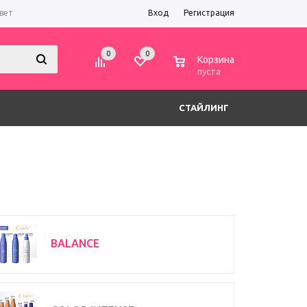
вет
Вход
Регистрация
0
0
0
Корзина
пуста
СТАЙЛИНГ
BALANCE