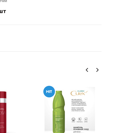
ичии
шт