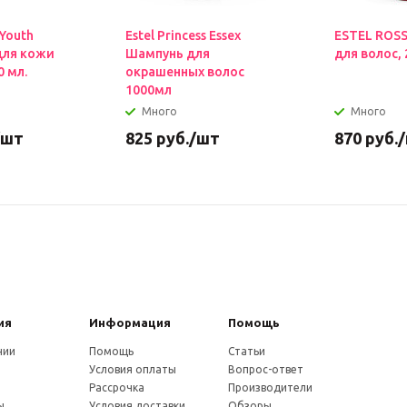
 Youth
Estel Princess Essex
ESTEL ROS
для кожи
Шампунь для
для волос, 
0 мл.
окрашенных волос
1000мл
Много
Много
/шт
825
руб.
/шт
870
руб.
ия
Информация
Помощь
нии
Помощь
Статьи
Условия оплаты
Вопрос-ответ
и
Рассрочка
Производители
ы
Условия доставки
Обзоры