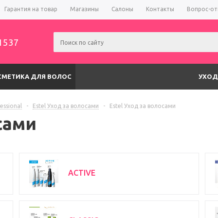
Гарантия на товар
Магазины
Салоны
Контакты
Вопрос-от
1537
СМЕТИКА ДЛЯ ВОЛОС
УХОД
fessional
-
Estel Уход за волосами
-
Estel Уход за волосами
сами
ACTIVE