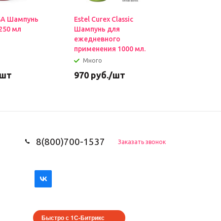
SA Шампунь
Estel Curex Classic
Estel Cur
250 мл
Шампунь для
Интенсив
ежедневного
поврежде
применения 1000 мл.
500мл
Много
Много
/шт
970
руб.
/шт
850
руб
8(800)700-1537
Заказать звонок
Быстро с 1С-Битрикс