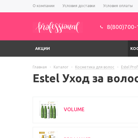
О компании
Условия доставки
Условия оплаты
8(800)700-
АКЦИИ
КО
Главная
-
Каталог
-
Косметика для волос
-
Estel Pro
Estel Уход за воло
VOLUME