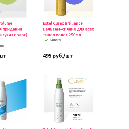
 Volume
Estel Curex Brilliance
я придания
Бальзам-сияние для всех
 сухих волос)
типов волос 250мл
Много
чно
шт
495
руб.
/шт