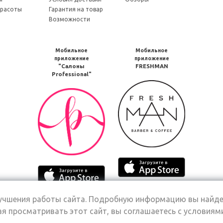
красоты
Гарантия на товар
Возможности
Мобильное
Мобильное
приложение
приложение
"Салоны
FRESHMAN
Professional"
Мобильное
Мобильное
приложение
приложение
FRESHMAN
Салоны
в
Professional
Google
загрузить
Play
в
Google
Мобильное
Play
Мобильное
приложение
приложение
Freshman
Салоны
загрузить
Мобильное
лучшения работы сайта. Подробную информацию вы найде
Professional
Мобильное
в
приложение
я просматривать этот сайт, вы соглашаетесь с условиям
загрузить
приложение
App
FRESHMAN
в
Салоны
Store
в