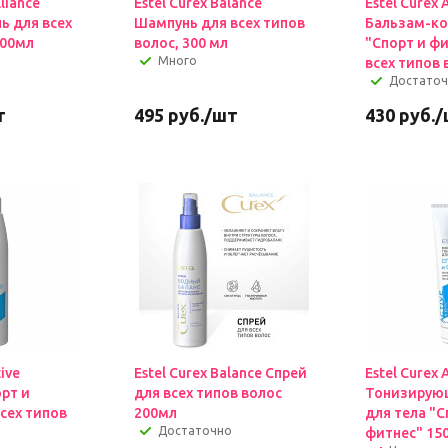
lliance
Estel Curex Balance
Estel Curex 
ь для всех
Шампунь для всех типов
Бальзам-к
300мл
волос, 300 мл
"Спорт и ф
Много
всех типов 
Достато
т
495
руб.
/шт
430
руб.
/
tive
Estel Curex Balance Спрей
Estel Curex 
рт и
для всех типов волос
Тонизирую
сех типов
200мл
для тела "С
Достаточно
фитнес" 15