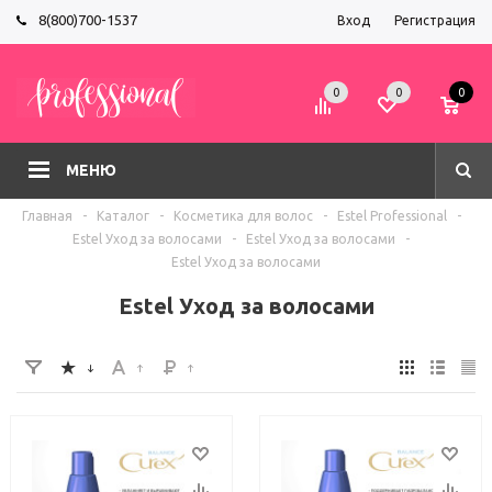
8(800)700-1537
Вход
Регистрация
0
0
0
МЕНЮ
Главная
-
Каталог
-
Косметика для волос
-
Estel Professional
-
Estel Уход за волосами
-
Estel Уход за волосами
-
Estel Уход за волосами
Estel Уход за волосами