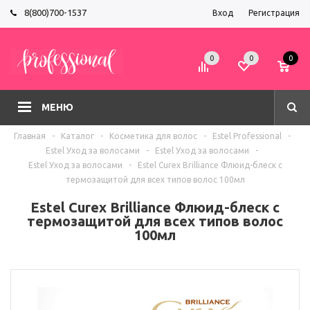
8(800)700-1537
Вход
Регистрация
0
0
0
МЕНЮ
Главная
-
Каталог
-
Косметика для волос
-
Estel Professional
-
Estel Уход за волосами
-
Estel Уход за волосами
-
Estel Уход за волосами
-
Estel Curex Brilliance Флюид-блеск c
термозащитой для всех типов волос 100мл
Estel Curex Brilliance Флюид-блеск c
термозащитой для всех типов волос
100мл