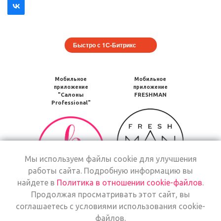
Быстро с 1С-Битрикс
Мобильное
Мобильное
приложение
приложение
"Салоны
FRESHMAN
Professional"
Мобильное
Мобильное
приложение
приложение
FRESHMAN
Салоны
в
Professional
Google
Мы используем файлы cookie для улучшения
загрузить
Play
работы сайта. Подробную информацию вы
в
Google
найдете в
Политика в отношении cookie-файлов
.
Мобильное
Play
Продолжая просматривать этот сайт, вы
Мобильное
приложение
соглашаетесь с условиями использования cookie-
приложение
Freshman
файлов.
Салоны
загрузить
Мобильное