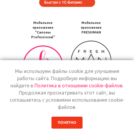
Быстро с 1С-Битрикс
Мобильное
Мобильное
приложение
приложение
"Салоны
FRESHMAN
Professional"
Мобильное
Мобильное
приложение
приложение
FRESHMAN
Салоны
в
Professional
Google
Мы используем файлы cookie для улучшения
загрузить
Play
работы сайта. Подробную информацию вы
в
Google
найдете в
Политика в отношении cookie-файлов
.
Мобильное
Play
Продолжая просматривать этот сайт, вы
Мобильное
приложение
соглашаетесь с условиями использования cookie-
приложение
Freshman
файлов.
Салоны
загрузить
Мобильное
Professional
Мобильное
в
приложение
загрузить
приложение
App
FRESHMAN
ПОНЯТНО
в
Салоны
Store
в
App
Professional
Google