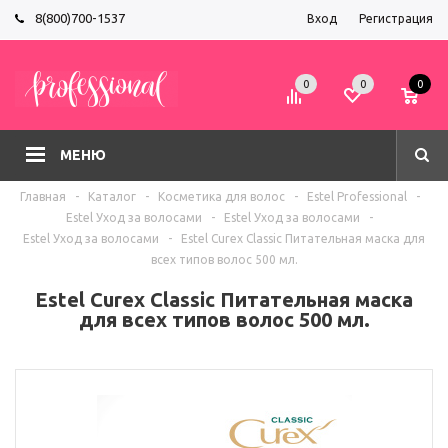
8(800)700-1537
Вход
Регистрация
0
0
0
МЕНЮ
Главная
-
Каталог
-
Косметика для волос
-
Estel Professional
-
Estel Уход за волосами
-
Estel Уход за волосами
-
Estel Уход за волосами
-
Estel Curex Classic Питательная маска для
всех типов волос 500 мл.
Estel Curex Classic Питательная маска
для всех типов волос 500 мл.