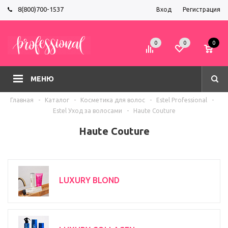
8(800)700-1537
Вход
Регистрация
0
0
0
МЕНЮ
Главная
-
Каталог
-
Косметика для волос
-
Estel Professional
-
Estel Уход за волосами
-
Haute Couture
Haute Couture
LUXURY BLOND