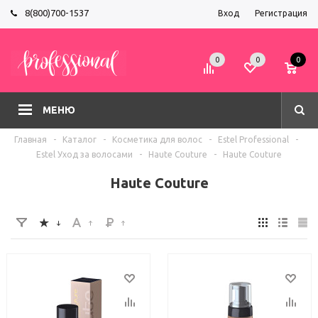
8(800)700-1537
Вход
Регистрация
0
0
0
МЕНЮ
Главная
-
Каталог
-
Косметика для волос
-
Estel Professional
-
Estel Уход за волосами
-
Haute Couture
-
Haute Couture
Haute Couture