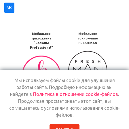
Мобильное
Мобильное
приложение
приложение
"Салоны
FRESHMAN
Professional"
Мобильное
Мобильное
приложение
приложение
FRESHMAN
Салоны
в
Professional
Google
Мы используем файлы cookie для улучшения
загрузить
Play
работы сайта. Подробную информацию вы
в
Google
найдете в
Политика в отношении cookie-файлов
.
Мобильное
Play
Продолжая просматривать этот сайт, вы
Мобильное
приложение
соглашаетесь с условиями использования cookie-
приложение
Freshman
файлов.
Салоны
загрузить
Мобильное
Professional
Мобильное
в
приложение
загрузить
приложение
App
FRESHMAN