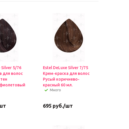
 Silver 5/76
Estel DeLuxe Silver 7/75
а для волос
Крем-краска для волос
атен
Русый коричнево-
-фиолетовый
красный 60 мл.
Много
шт
695
руб.
/шт