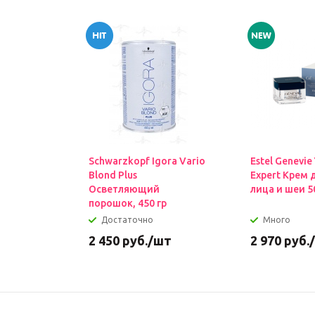
Schwarzkopf Igora Vario
Estel Genevie
Blond Plus
Expert Крем 
Осветляющий
лица и шеи 5
порошок, 450 гр
Достаточно
Много
2 450
руб.
/шт
2 970
руб.