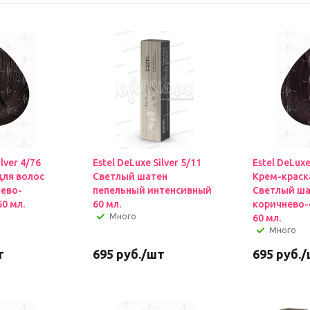
ilver 4/76
Estel DeLuxe Silver 5/11
Estel DeLuxe
для волос
Светлый шатен
Крем-краск
ево-
пепельный интенсивный
Светлый ш
0 мл.
60 мл.
коричнево
Много
60 мл.
Много
т
695
руб.
/шт
695
руб.
/