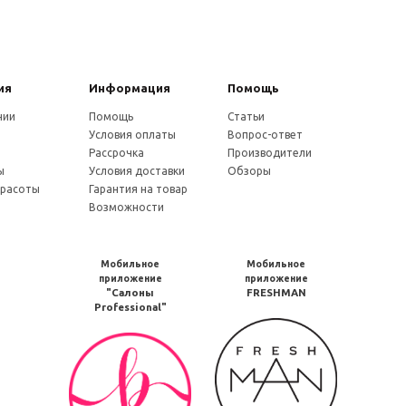
ия
Информация
Помощь
нии
Помощь
Статьи
Условия оплаты
Вопрос-ответ
и
Рассрочка
Производители
ы
Условия доставки
Обзоры
красоты
Гарантия на товар
Возможности
Мобильное
Мобильное
приложение
приложение
"Салоны
FRESHMAN
Professional"
Мобильное
Мобильное
приложение
приложение
FRESHMAN
Салоны
в
Professional
Google