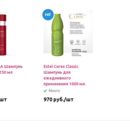
SA Шампунь
Estel Curex Classic
Estel Cur
250 мл
Шампунь для
Интенсив
ежедневного
поврежде
применения 1000 мл.
500мл
Много
Много
/шт
970
руб.
/шт
850
руб