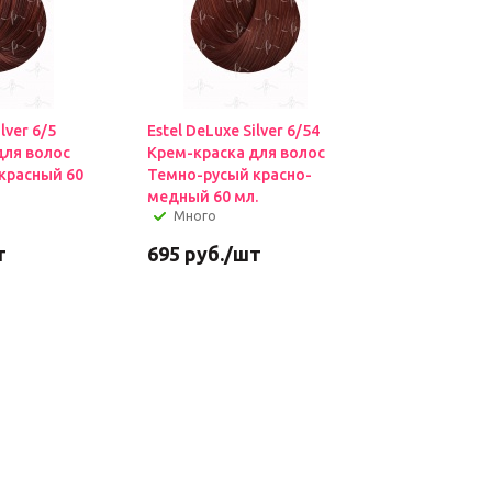
lver 6/5
Estel DeLuxe Silver 6/54
для волос
Крем-краска для волос
расный 60
Темно-русый красно-
медный 60 мл.
Много
т
695
руб.
/шт