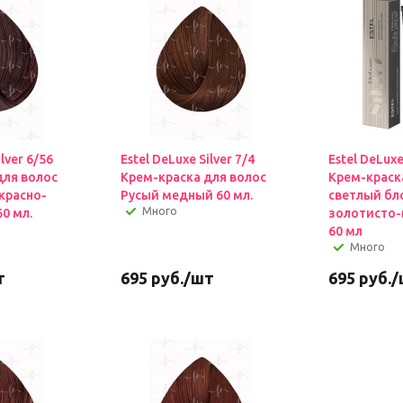
ilver 6/56
Estel DeLuxe Silver 7/4
Estel DeLuxe
для волос
Крем-краска для волос
Крем-краск
красно-
Русый медный 60 мл.
светлый бл
Много
0 мл.
золотисто
60 мл
Много
т
695
руб.
/шт
695
руб.
/