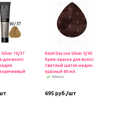
 Silver 10/37
Estel DeLuxe Silver 5/45
а для волос
Крем-краска для волос
ондин
Светлый шатен медно-
-коричневый
красный 60 мл.
Много
шт
695
руб.
/шт