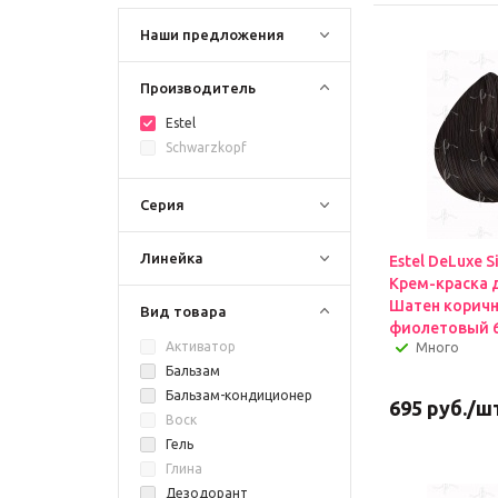
Наши предложения
Производитель
Estel
Schwarzkopf
Серия
Линейка
Estel DeLuxe S
Крем-краска 
Шатен коричн
Вид товара
фиолетовый 6
Активатор
Много
Бальзам
Бальзам-кондиционер
695
руб.
/ш
Воск
Гель
Глина
Дезодорант