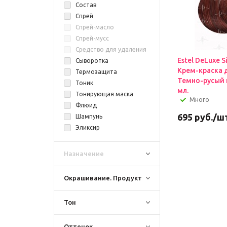
Состав
Спрей
Спрей-масло
Спрей-мусс
Средство для удаления краски с кожи
Estel DeLuxe Si
Сыворотка
Крем-краска 
Термозащита
Темно-русый к
Тоник
мл.
Тонирующая маска
Много
Флюид
695
руб.
/ш
Шампунь
Эликсир
Назначение
Окрашивание. Продукт
Тон
Оттенок