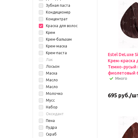
Зубная паста
Кондиционер
Концентрат
Краска для волос
Крем
Крем-бальзам
Крем-маска
Крем-паста
Estel DeLuxe S
Лак
Крем-краска 
Лосьон
Темно-русый 
фиолетовый 6
Маска
Много
Масло
Масло
Молочко
695
руб.
/ш
Мусс
Набор
Оксидант
Пена
Пудра
Скраб