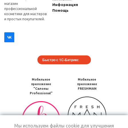
магазин
Информация
профеcсиональной
Помощь
косметики для мастеров
и простых покупателей.
Быстро с 1С-Битрикс
Мобильное
Мобильное
приложение
приложение
"Салоны
FRESHMAN
Professional"
Мобильное
Мобильное
приложение
приложение
FRESHMAN
Салоны
в
Professional
Google
Мы используем файлы cookie для улучшения
загрузить