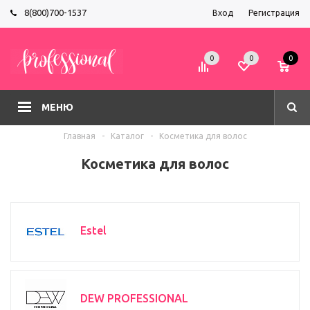
8(800)700-1537
Вход
Регистрация
0
0
0
МЕНЮ
Главная
-
Каталог
-
Косметика для волос
Косметика для волос
Estel
DEW PROFESSIONAL