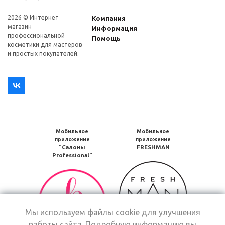
2026 © Интернет
Компания
магазин
Информация
профеcсиональной
Помощь
косметики для мастеров
и простых покупателей.
Мобильное
Мобильное
приложение
приложение
"Салоны
FRESHMAN
Professional"
Мобильное
Мобильное
приложение
приложение
FRESHMAN
Салоны
в
Professional
Google
Мы используем файлы cookie для улучшения
загрузить
Play
работы сайта. Подробную информацию вы
в