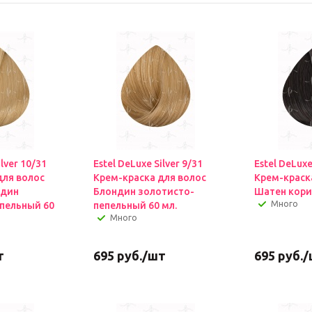
ilver 10/31
Estel DeLuxe Silver 9/31
Estel DeLuxe
для волос
Крем-краска для волос
Крем-краск
ндин
Блондин золотисто-
Шатен кори
Много
пельный 60
пепельный 60 мл.
Много
т
695
руб.
/шт
695
руб.
/