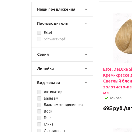
Наши предложения
Производитель
Estel
Schwarzkopf
Серия
Линейка
Estel DeLuxe S
Крем-краска 
Светлый бло
Вид товара
золотисто-пе
Активатор
мл.
Много
Бальзам
Бальзам-кондиционер
695
руб.
/ш
Воск
Гель
Глина
Дезодорант