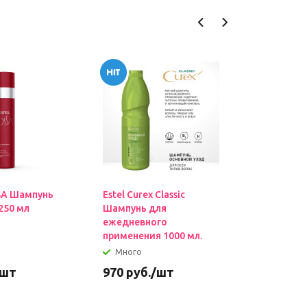
SA Шампунь
Estel Curex Classic
Estel Cur
250 мл
Шампунь для
Интенсив
ежедневного
поврежде
применения 1000 мл.
500мл
Много
Много
/шт
970
руб.
/шт
850
руб