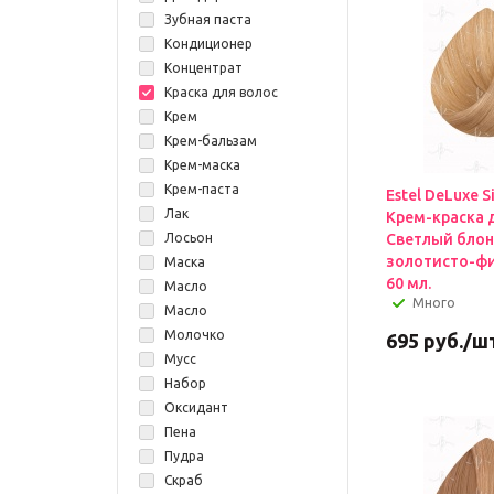
Зубная паста
Кондиционер
Концентрат
Краска для волос
Крем
Крем-бальзам
Крем-маска
Крем-паста
Estel DeLuxe S
Лак
Крем-краска 
Лосьон
Светлый бло
золотисто-ф
Маска
60 мл.
Масло
Много
Масло
Молочко
695
руб.
/ш
Мусс
Набор
Оксидант
Пена
Пудра
Скраб