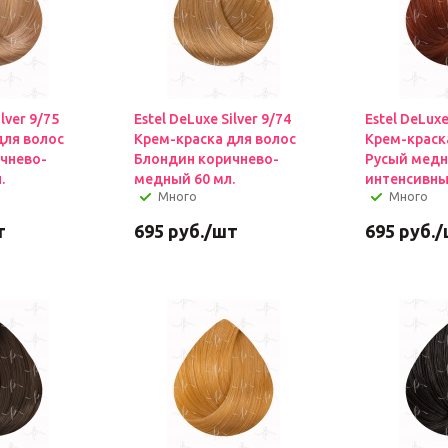
ilver 9/75
Estel DeLuxe Silver 9/74
Estel DeLuxe
для волос
Крем-краска для волос
Крем-краск
чнево-
Блондин коричнево-
Русый мед
.
медный 60 мл.
интенсивны
Много
Много
т
695
руб.
/шт
695
руб.
/