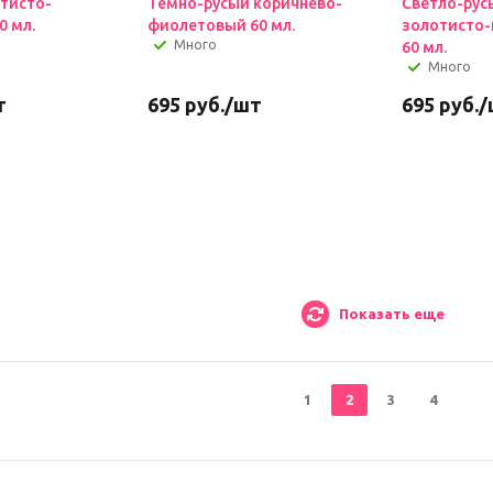
тисто-
Темно-русый коричнево-
Светло-рус
0 мл.
фиолетовый 60 мл.
золотисто
Много
60 мл.
Много
т
695
руб.
/шт
695
руб.
/
Показать еще
1
2
3
4