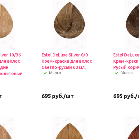
ilver 10/36
Estel DeLuxe Silver 8/0
Estel DeLuxe
для волос
Крем-краска для волос
Крем-краск
ндин
Светло-русый 60 мл.
Русый кори
Много
Много
иолетовый
т
695
руб.
/шт
695
руб.
/