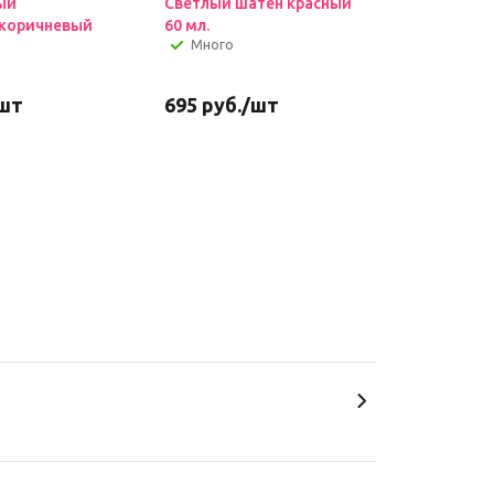
ый
Светлый шатен красный
-коричневый
60 мл.
Много
шт
695
руб.
/шт