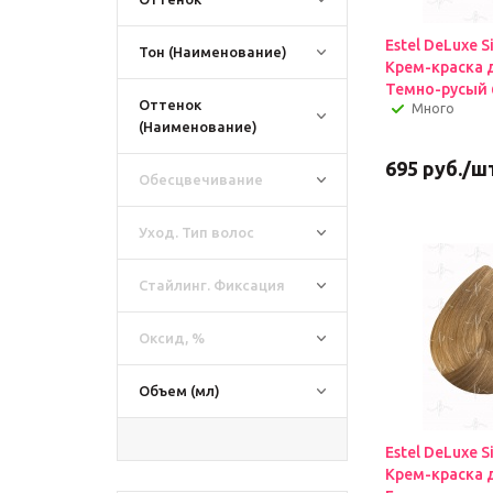
Estel DeLuxe Si
Тон (Наименование)
Крем-краска 
Темно-русый 
Оттенок
Много
(Наименование)
695
руб.
/ш
Обесцвечивание
Уход. Тип волос
Стайлинг. Фиксация
Оксид, %
Объем (мл)
Estel DeLuxe S
Крем-краска 