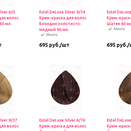
lver 6/0
Estel DeLuxe Silver 9/34
Estel DeLuxe
для волос
Крем-краска для волос
Крем-краск
60 мл.
Блондин золотисто-
Шатен 60 мл
Много
медный 60 мл.
Много
т
695
руб.
/шт
695
руб.
/
ilver 9/37
Estel DeLuxe Silver 6/76
Estel DeLuxe
для волос
Крем-краска для волос
Крем-краск