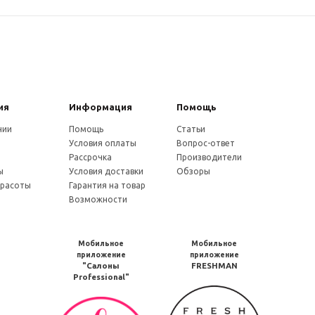
ия
Информация
Помощь
нии
Помощь
Статьи
Условия оплаты
Вопрос-ответ
и
Рассрочка
Производители
ы
Условия доставки
Обзоры
красоты
Гарантия на товар
Возможности
Мобильное
Мобильное
приложение
приложение
"Салоны
FRESHMAN
Professional"
Мобильное
Мобильное
приложение