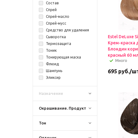
Состав
Спрей
Спрей-масло
Спрей-мусс
Средство для удаления краски с кожи
Estel DeLuxe S
Сыворотка
Крем-краска 
Термозащита
Блондин кори
Тоник
красный 60 мл
Тонирующая маска
Много
Флюид
695
руб.
/ш
Шампунь
Эликсир
Назначение
Окрашивание. Продукт
Тон
Оттенок