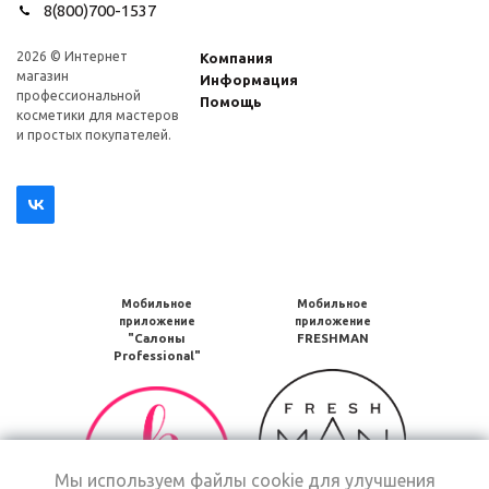
8(800)700-1537
2026 © Интернет
Компания
магазин
Информация
профеcсиональной
Помощь
косметики для мастеров
и простых покупателей.
Мобильное
Мобильное
приложение
приложение
"Салоны
FRESHMAN
Professional"
Мобильное
Мобильное
приложение
приложение
FRESHMAN
Салоны
в
Professional
Google
Мы используем файлы cookie для улучшения
загрузить