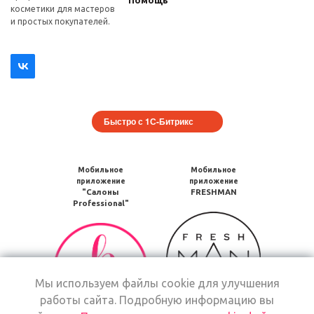
Помощь
косметики для мастеров
и простых покупателей.
Быстро с 1С-Битрикс
Мобильное
Мобильное
приложение
приложение
"Салоны
FRESHMAN
Professional"
Мобильное
Мобильное
приложение
приложение
FRESHMAN
Салоны
в
Professional
Google
Мы используем файлы cookie для улучшения
загрузить
Play
работы сайта. Подробную информацию вы
в