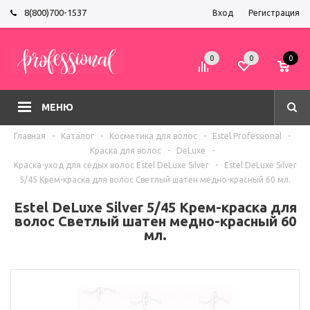
8(800)700-1537
Вход
Регистрация
0
0
0
МЕНЮ
Главная
-
Каталог
-
Косметика для волос
-
Estel Professional
-
Краска для волос
-
DeLuxe
-
Краска-уход для седых волос Estel DeLuxe Silver
-
Estel DeLuxe Silver
5/45 Крем-краска для волос Светлый шатен медно-красный 60 мл.
Estel DeLuxe Silver 5/45 Крем-краска для
волос Светлый шатен медно-красный 60
мл.