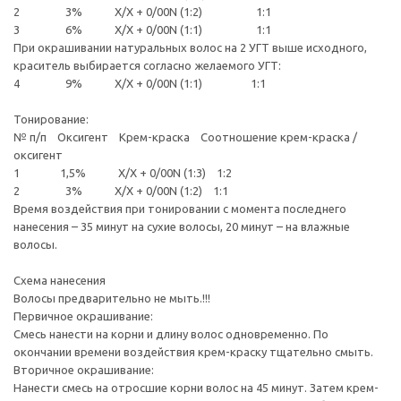
2 3% Х/Х + 0/00N (1:2) 1:1
3 6% Х/Х + 0/00N (1:1) 1:1
При окрашивании натуральных волос на 2 УГТ выше исходного,
краситель выбирается согласно желаемого УГТ:
4 9% Х/Х + 0/00N (1:1) 1:1
Тонирование:
№ п/п Оксигент Крем-краска Соотношение крем-краска /
оксигент
1 1,5% Х/Х + 0/00N (1:3) 1:2
2 3% Х/Х + 0/00N (1:2) 1:1
Время воздействия при тонировании с момента последнего
нанесения – 35 минут на сухие волосы, 20 минут – на влажные
волосы.
Схема нанесения
Волосы предварительно не мыть.!!!
Первичное окрашивание:
Смесь нанести на корни и длину волос одновременно. По
окончании времени воздействия крем-краску тщательно смыть.
Вторичное окрашивание:
Нанести смесь на отросшие корни волос на 45 минут. Затем крем-