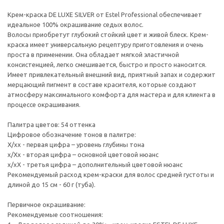
Крем-краска DE LUXE SILVER от Estel Professional обеспечивает
идеальное 100% окрашивание седых волос.
Волосы приобретут глубокий стойкий цвет и живой блеск. Крем-
краска имеет универсальную рецептуру приготовления и очень
проста в применении. Она обладает мягкой эластичной
консистенцией, легко смешивается, быстро и просто наносится.
Имеет привлекательный внешний вид, приятный запах и содержит
мерцающий пигмент в составе красителя, которые создают
атмосферу максимального комфорта для мастера и для клиента в
процессе окрашивания.
Палитра цветов: 54 оттенка
Цифровое обозначение тонов в палитре:
Х/хх - первая цифра – уровень глубины тона
х/Хx - вторая цифра – основной цветовой нюанс
х/хХ - третья цифра – дополнительный цветовой нюанс
Рекомендуемый расход крем-краски для волос средней густоты и
длиной до 15 см - 60 г (туба).
Первичное окрашивание:
Рекомендуемые соотношения: