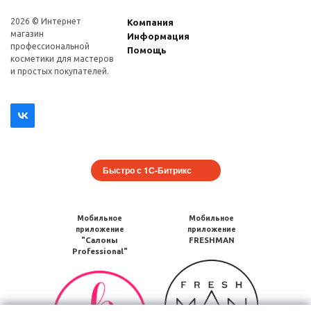
2026 © Интернет
Компания
магазин
Информация
профеcсиональной
Помощь
косметики для мастеров
и простых покупателей.
Быстро с 1С-Битрикс
Мобильное
Мобильное
приложение
приложение
"Салоны
FRESHMAN
Professional"
Мобильное
Мобильное
приложение
приложение
FRESHMAN
Салоны
в