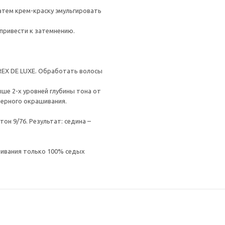
Затем крем-краску эмульгировать
привести к затемнению.
EX DE LUXE. Обработать волосы
ше 2-х уровней глубины тона от
мерного окрашивания.
тон 9/76. Результат: седина –
ашивания только 100% седых