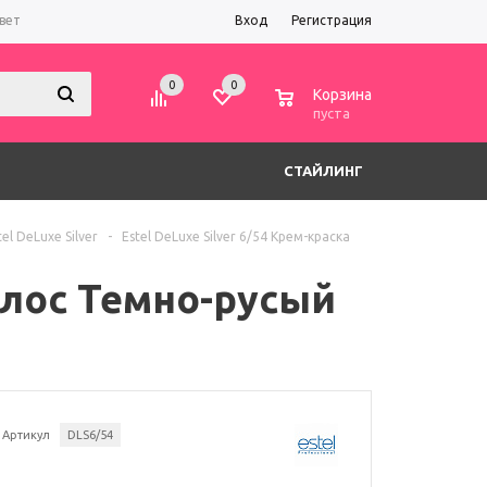
вет
Вход
Регистрация
0
0
0
Корзина
пуста
СТАЙЛИНГ
l DeLuxe Silver
-
Estel DeLuxe Silver 6/54 Крем-краска
волос Темно-русый
Артикул
DLS6/54