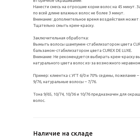
Вторичное окрашивание:
Нанести смесь на отросшие корни волос на 45 минут. 
по всей длине влажных волос не более 3 минут.
Внимание: дополнительное время воздействия может 
Тщательно смыть крем-краску.
Заключительная обработка:
Вымыть волосы шампунем-стабилизатором цвета CUR
бальзамом-стабилизатором цвета CUREX DE LUXE.
Внимание: Не рекомендуется выбирать крем-краску вы
натурального цвета волос из-за возможного неравно
Пример: клиентка с УГТ 6/0 и 70% седины, пожелание – 
9/76, натуральные волосы – 7/76.
Тона 9/65, 10/74, 10/36 и 10/76 предназначен для окр
волос.
Наличие на складе