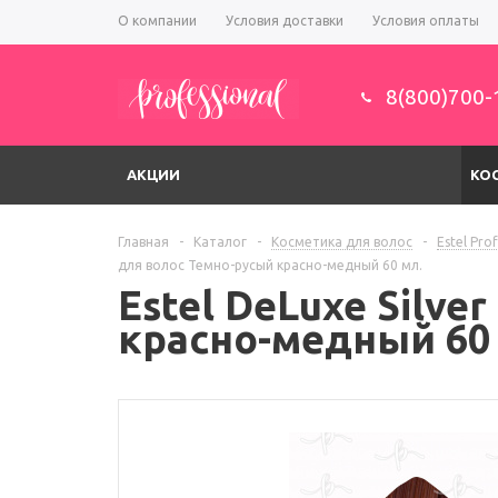
О компании
Условия доставки
Условия оплаты
8(800)700-
АКЦИИ
КО
Главная
-
Каталог
-
Косметика для волос
-
Estel Pro
для волос Темно-русый красно-медный 60 мл.
Estel DeLuxe Silve
красно-медный 60