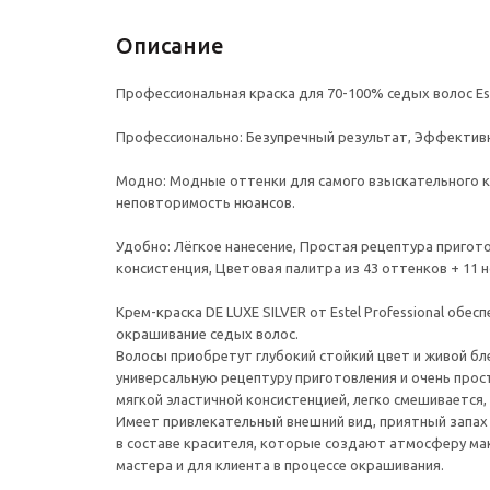
Описание
Профессиональная краска для 70-100% седых волос Este
Профессионально: Безупречный результат, Эффективны
Модно: Модные оттенки для самого взыскательного кл
неповторимость нюансов.
Удобно: Лёгкое нанесение, Простая рецептура пригото
консистенция, Цветовая палитра из 43 оттенков + 11 
Крем-краска DE LUXE SILVER от Estel Professional обе
окрашивание седых волос.
Волосы приобретут глубокий стойкий цвет и живой бл
универсальную рецептуру приготовления и очень прос
мягкой эластичной консистенцией, легко смешивается,
Имеет привлекательный внешний вид, приятный запа
в составе красителя, которые создают атмосферу м
мастера и для клиента в процессе окрашивания.