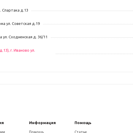
л. Спартака д.13
ома ул. Советская д.19
ва ул. Сходненская д. 36/11
13), г. Иваново ул.
ия
Информация
Помощь
нии
Помощь
Статьи