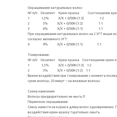
Окрашивание натуральных волос:
№ п/п Оксигент Крем-краска Соотношение крем-к
1 1,5% Х/Х + 0/00N (1:3) 1:2
2 3% Х/Х + 0/00N (1:2) 1:1
3 6% Х/Х + 0/00N (1:1) 1:1
При окрашивании натуральных волос на 2 УГТ выше ис
согласно желаемого УГТ:
4 9% Х/Х + 0/00N (1:1) 1:1
Тонирование:
№ п/п Оксигент Крем-краска Соотношение крем-кра
1 1,5% Х/Х + 0/00N (1:3) 1:2
2 3% Х/Х + 0/00N (1:2) 1:1
Время воздействия при тонировании с момента последн
сухие волосы, 20 минут – на влажные волосы.
Схема нанесения
Волосы предварительно не мыть.!!!
Первичное окрашивание:
Смесь нанести на корни и длину волос одновременно. 
воздействия крем-краску тщательно смыть.