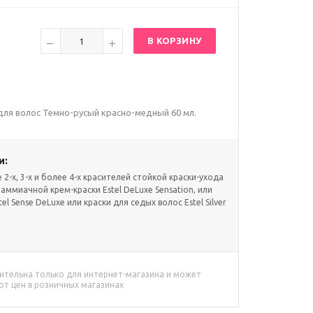
В КОРЗИНУ
а для волос Темно-русый красно-медный 60 мл.
и:
2-х, 3-х и более 4-х красителей стойкой краски-ухода
 аммиачной крем-краски Estel DeLuxe Sensation, или
l Sense DeLuxe или краски для седых волос Estel Silver
.
ительна только для интернет-магазина и может
от цен в розничных магазинах