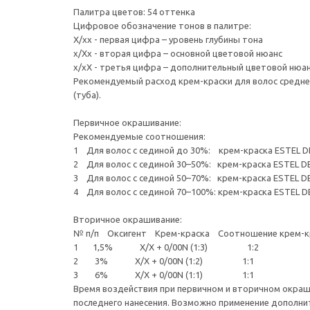
Палитра цветов: 54 оттенка
Цифровое обозначение тонов в палитре:
Х/хх - первая цифра – уровень глубины тона
х/Хx - вторая цифра – основной цветовой нюанс
х/хХ - третья цифра – дополнительный цветовой нюа
Рекомендуемый расход крем-краски для волос средней 
(туба).
Первичное окрашивание:
Рекомендуемые соотношения:
1 Для волос с сединой до 30%: крем-краска ESTEL DE 
2 Для волос с сединой 30–50%: крем-краска ESTEL DE 
3 Для волос с сединой 50–70%: крем-краска ESTEL DE L
4 Для волос с сединой 70–100%: крем-краска ESTEL DE 
Вторичное окрашивание:
№ п/п Оксигент Крем-краска Соотношение крем-кра
1 1,5% Х/Х + 0/00N (1:3) 1:2
2 3% Х/Х + 0/00N (1:2) 1:1
3 6% Х/Х + 0/00N (1:1) 1:1
Время воздействия при первичном и вторичном окраши
последнего нанесения. Возможно применение дополнит