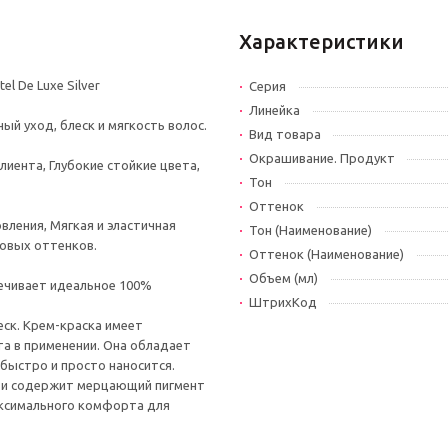
Характеристики
l De Luxe Silver
Серия
Линейка
й уход, блеск и мягкость волос.
Вид товара
Окрашивание. Продукт
иента, Глубокие стойкие цвета,
Тон
Оттенок
вления, Мягкая и эластичная
Тон (Наименование)
новых оттенков.
Оттенок (Наименование)
Объем (мл)
спечивает идеальное 100%
ШтрихКод
еск. Крем-краска имеет
та в применении. Она обладает
 быстро и просто наносится.
х и содержит мерцающий пигмент
аксимального комфорта для