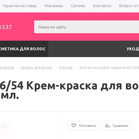
Гарантия на товар
Магазины
Салоны
Контакты
Вопрос-от
1537
СМЕТИКА ДЛЯ ВОЛОС
УХОД
fessional
-
Краска для волос
-
DeLuxe
-
Краска-уход для седых волос Este
r 6/54 Крем-краска для 
 мл.
Отложить
Сравнить