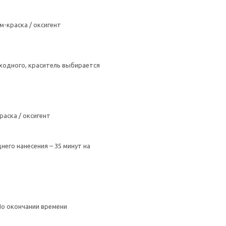
раска / оксигент
ходного, краситель выбирается
ска / оксигент
его нанесения – 35 минут на
По окончании времени