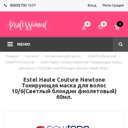
8(800)700-1537
Вход
Регистрация
0
0
0
МЕНЮ
Главная
-
Каталог
-
Косметика для волос
-
Estel Professional
-
Estel Professional
-
Estel Haute Couture Newtone Тонирующая маска
для волос 10/6(Светлый блондин фиолетовый) 60мл.
Estel Haute Couture Newtone
Тонирующая маска для волос
10/6(Светлый блондин фиолетовый)
60мл.