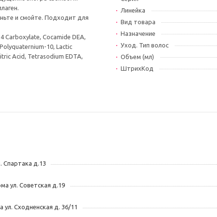
лаген.
Линейка
еньте и смойте. Подходит для
Вид товара
Назначение
-4 Carboxylate, Cocamide DEA,
Уход. Тип волос
 Polyquaternium-10, Lactic
Citric Acid, Tetrasodium EDTA,
Объем (мл)
ШтрихКод
л. Спартака д.13
ома ул. Советская д.19
ва ул. Сходненская д. 36/11