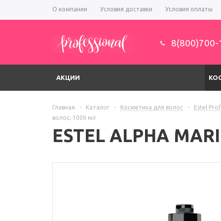
О компании
Условия доставки
Условия оплаты
8(800)700-
АКЦИИ
КО
Главная
-
Каталог
-
Косметика для волос
-
Estel Pro
волос, 1000 мл
ESTEL ALPHA MARI