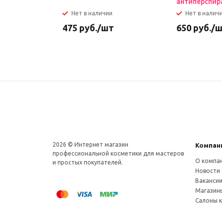
антиперспира
Нет в наличии
Нет в налич
475
руб.
/шт
650
руб.
/
2026 © Интернет магазин
Компан
профеcсиональной косметики для мастеров
О компа
и простых покупателей.
Новости
Ваканси
Магазин
Салоны 