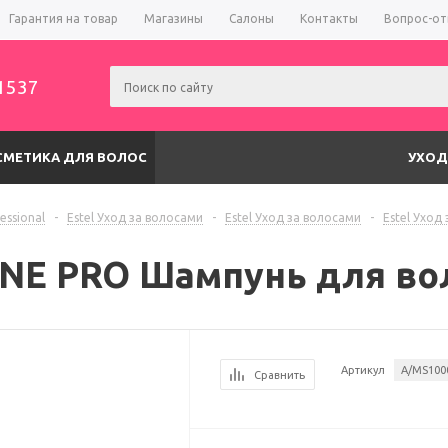
Гарантия на товар
Магазины
Салоны
Контакты
Вопрос-от
1537
СМЕТИКА ДЛЯ ВОЛОС
УХОД
fessional
-
Estel Уход за волосами
-
Estel Уход за волосами
-
Estel Уход
NE PRO Шампунь для вол
Артикул
A/MS100
Сравнить