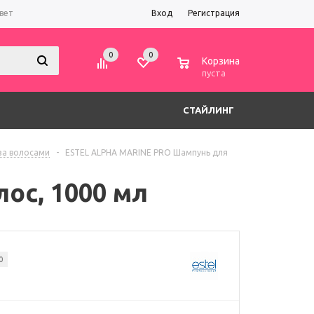
вет
Вход
Регистрация
0
0
0
Корзина
пуста
СТАЙЛИНГ
 за волосами
-
ESTEL ALPHA MARINE PRO Шампунь для
ос, 1000 мл
0