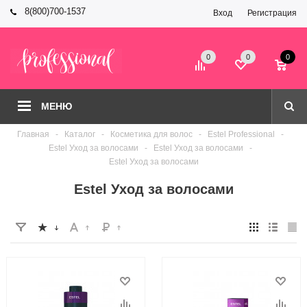
8(800)700-1537
Вход
Регистрация
0
0
0
МЕНЮ
Главная
-
Каталог
-
Косметика для волос
-
Estel Professional
-
Estel Уход за волосами
-
Estel Уход за волосами
-
Estel Уход за волосами
Estel Уход за волосами