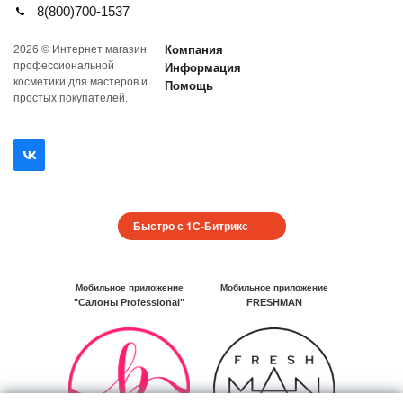
8(800)700-1537
2026 © Интернет магазин
Компания
профеcсиональной
Информация
косметики для мастеров и
Помощь
простых покупателей.
Быстро с 1С-Битрикс
Мобильное приложение
Мобильное приложение
"Салоны Professional"
FRESHMAN
Мобильное
Мобильное
приложение
приложение
Салоны
FRESHMAN
Professional
в