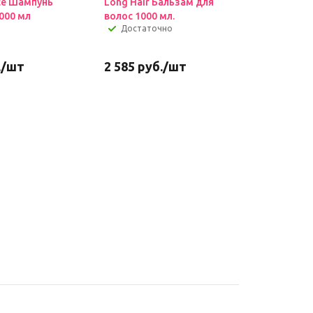
ce Шампунь
Long Hair Бальзам для
000 мл
волос 1000 мл.
Достаточно
.
/шт
2 585
руб.
/шт