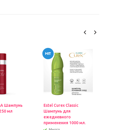
SA Шампунь
Estel Curex Classic
Estel Cur
250 мл
Шампунь для
Интенсив
ежедневного
поврежде
применения 1000 мл.
500мл
Много
Много