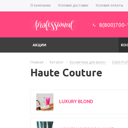
О компании
Условия доставки
Условия оплаты
8(800)700-
АКЦИИ
КО
Главная
-
Каталог
-
Косметика для волос
-
Estel Pro
Haute Couture
LUXURY BLOND