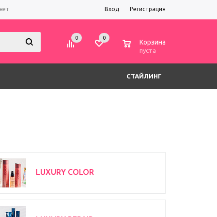
вет
Вход
Регистрация
0
0
0
Корзина
пуста
СТАЙЛИНГ
LUXURY COLOR