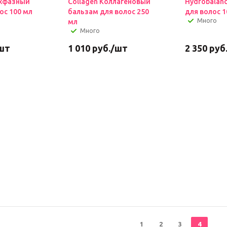
ухфазный
Collagen Коллагеновый
Hydrobalan
ос 100 мл
бальзам для волос 250
для волос 1
Много
мл
Много
шт
1 010
руб.
/шт
2 350
руб
1
2
3
4