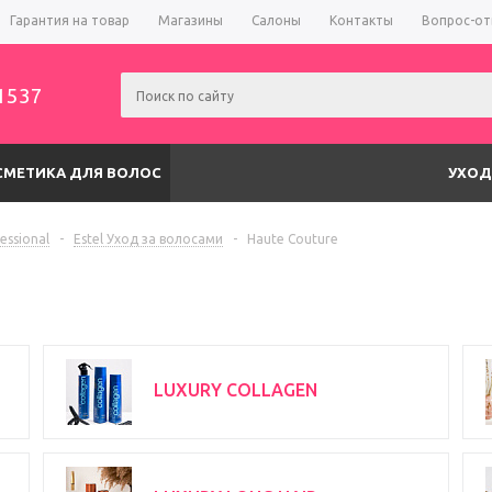
Гарантия на товар
Магазины
Салоны
Контакты
Вопрос-от
1537
СМЕТИКА ДЛЯ ВОЛОС
УХОД
fessional
-
Estel Уход за волосами
-
Haute Couture
LUXURY COLLAGEN