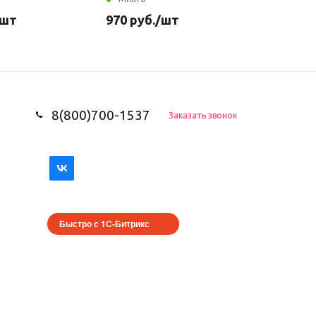
/шт
970
руб.
/шт
850
руб
8(800)700-1537
Заказать звонок
Быстро с 1С-Битрикс