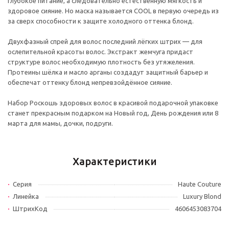
глубокое питание, а следовательно естественную мягкость и
здоровое сияние. Но маска называется COOL в первую очередь из
за сверх способности к защите холодного оттенка блонд.
Двухфазный спрей для волос последний лёгких штрих — для
ослепительной красоты волос. Экстракт жемчуга придаст
структуре волос необходимую плотность без утяжеления.
Протеины шёлка и масло арганы создадут защитный барьер и
обеспечат оттенку блонд непревзойдённое сияние.
Набор Роскошь здоровых волос в красивой подарочной упаковке
станет прекрасным подарком на Новый год, День рождения или 8
марта для мамы, дочки, подруги.
Характеристики
Серия
Haute Couture
Линейка
Luxury Blond
ШтрихКод
4606453083704