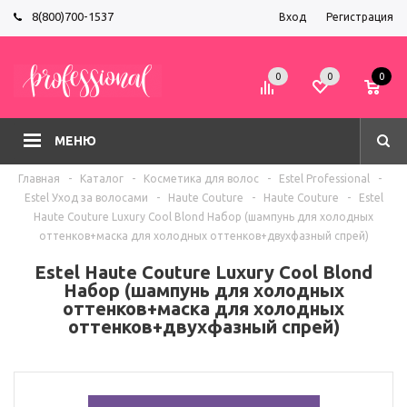
8(800)700-1537
Вход
Регистрация
0
0
0
МЕНЮ
Главная
-
Каталог
-
Косметика для волос
-
Estel Professional
-
Estel Уход за волосами
-
Haute Couture
-
Haute Couture
-
Estel
Haute Couture Luxury Cool Blond Набор (шампунь для холодных
оттенков+маска для холодных оттенков+двухфазный спрей)
Estel Haute Couture Luxury Cool Blond
Набор (шампунь для холодных
оттенков+маска для холодных
оттенков+двухфазный спрей)