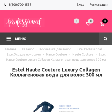
8(800)700-1537
Вход
Регистрация
0
0
0
МЕНЮ
Главная
-
Каталог
-
Косметика для волос
-
Estel Professional
-
Estel Уход за волосами
-
Haute Couture
-
Haute Couture
-
Estel
Haute Couture Luxury Collagen Коллагеновая вода для волос 300 мл
Estel Haute Couture Luxury Collagen
Коллагеновая вода для волос 300 мл