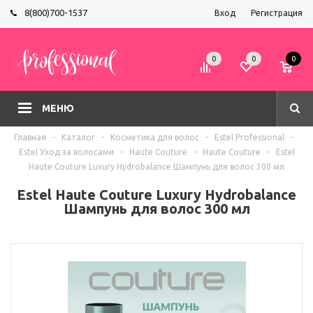
8(800)700-1537
Вход
Регистрация
0
0
0
МЕНЮ
Главная
-
Каталог
-
Косметика для волос
-
Estel Professional
-
Estel Уход за волосами
-
Haute Couture
-
Haute Couture
-
Estel
Haute Couture Luxury Hydrobalance Шампунь для волос 300 мл
Estel Haute Couture Luxury Hydrobalance
Шампунь для волос 300 мл