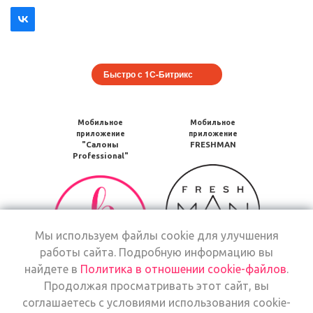
Быстро с 1С-Битрикс
Мобильное
Мобильное
приложение
приложение
"Салоны
FRESHMAN
Professional"
Мобильное
Мобильное
приложение
приложение
FRESHMAN
Салоны
в
Professional
Google
Мы используем файлы cookie для улучшения
загрузить
Play
работы сайта. Подробную информацию вы
в
Google
найдете в
Политика в отношении cookie-файлов
.
Мобильное
Play
Продолжая просматривать этот сайт, вы
Мобильное
приложение
соглашаетесь с условиями использования cookie-
приложение
Freshman