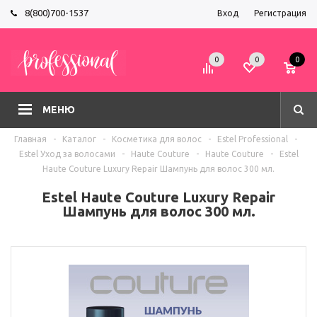
8(800)700-1537
Вход
Регистрация
0
0
0
МЕНЮ
Главная
-
Каталог
-
Косметика для волос
-
Estel Professional
-
Estel Уход за волосами
-
Haute Couture
-
Haute Couture
-
Estel
Haute Couture Luxury Repair Шампунь для волос 300 мл.
Estel Haute Couture Luxury Repair
Шампунь для волос 300 мл.