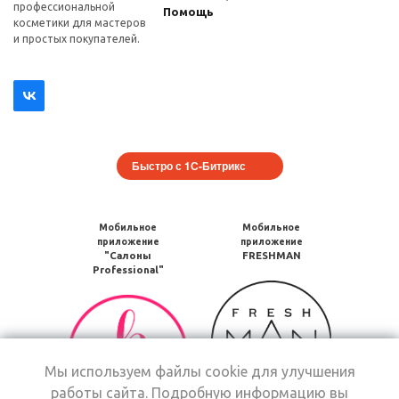
профеcсиональной
Помощь
косметики для мастеров
и простых покупателей.
Быстро с 1С-Битрикс
Мобильное
Мобильное
приложение
приложение
"Салоны
FRESHMAN
Professional"
Мобильное
Мобильное
приложение
приложение
FRESHMAN
Салоны
в
Professional
Google
Мы используем файлы cookie для улучшения
загрузить
Play
работы сайта. Подробную информацию вы
в