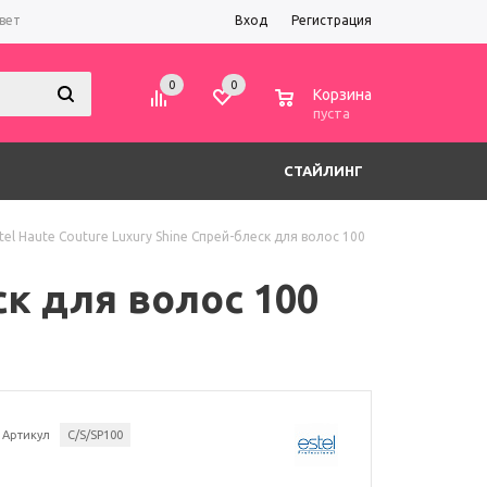
вет
Вход
Регистрация
0
0
0
Корзина
пуста
СТАЙЛИНГ
tel Haute Couture Luxury Shine Спрей-блеск для волос 100
ск для волос 100
Артикул
C/S/SP100