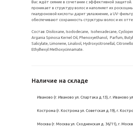
Вас ждёт сияние в сочетании с эффективной защитой.
проникает в структуру волос и наполняет их роскошны
гиалуроновой кислоты дарит увлажнение, а UV-фильт
обеспечивают сохранность структуры волос и их отте
Состав: Disiloxane, Isododecane, Isohexadecane, Cyclopen
Argania Spinosa Kernel Oil, Phenoxyethanol, Pаrfum, Buty
Salicylate, Limonene, Linalool, Hydroxycitronellal, Citronell
Ethylhexyl Methoxycinnamate.
Наличие на складе
Иваново (г. Иваново ул. Спартака д.13), г. Иваново у
Кострома (г. Кострома ул. Советская д.19), г. Костр
Москва (г. Москва ул. Сходненская д. 36/11), г. Моск