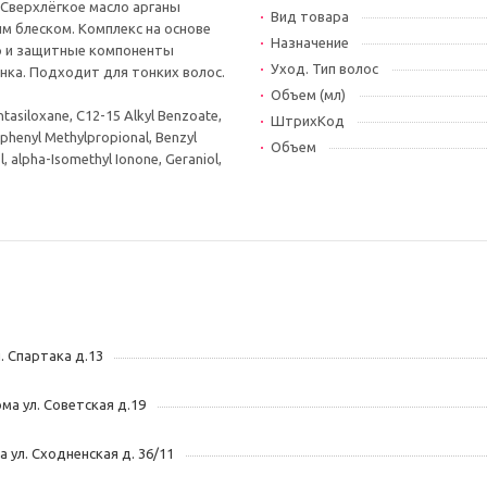
 Сверхлёгкое масло арганы
Вид товара
м блеском. Комплекс на основе
Назначение
р и защитные компоненты
Уход. Тип волос
нка. Подходит для тонких волос.
Объем (мл)
tasiloxane, C12-15 Alkyl Benzoate,
ШтрихКод
lphenyl Methylpropional, Benzyl
Объем
ol, alpha-Isomethyl Ionone, Geraniol,
л. Спартака д.13
ома ул. Советская д.19
ва ул. Сходненская д. 36/11