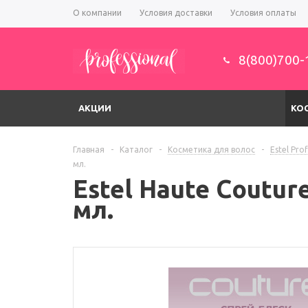
О компании
Условия доставки
Условия оплаты
8(800)700-
АКЦИИ
КО
Главная
-
Каталог
-
Косметика для волос
-
Estel Pro
мл.
Estel Haute Coutur
мл.