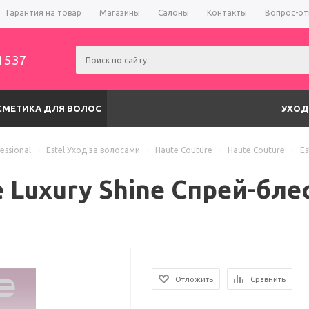
Гарантия на товар
Магазины
Салоны
Контакты
Вопрос-от
1537
СМЕТИКА ДЛЯ ВОЛОС
УХОД
fessional
-
Estel Уход за волосами
-
Haute Couture
-
Haute Couture
-
Es
e Luxury Shine Спрей-бле
Отложить
Сравнить