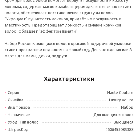
Крем для волос Volute помогает вернуть послушность и красоту
локонам, содержит масло крамбе и церамиды, интенсивно питает
волосы, обеспечивает восстановление структуры волос.
"Укрощает" пушистость локонов, придаёт им послушность и
эластичность. Предотвращает ломкость и сечение кончиков
волос. Обладает "эффектом памяти"
Набор Роскошь вьющихся волос в красивой подарочной упаковке
станет прекрасным подарком на Новый год, День рождения или 8
марта для мамы, дочки, подруги.
Характеристики
Серия
Haute Couture
Линейка
Luxury Volute
Вид товара
Набор
Назначение
Для вьющихся волос
Уход. Тип волос
Вьющиеся
ШтрихКод
4606453085388