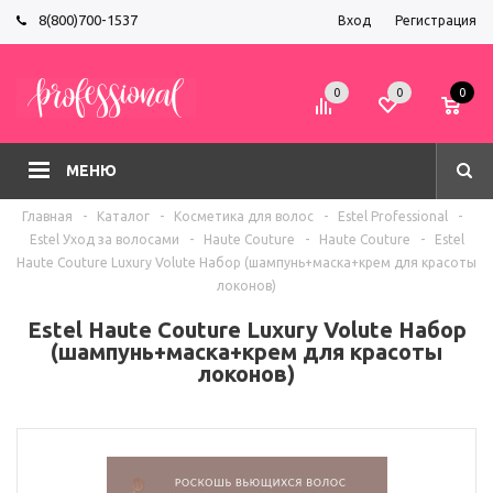
8(800)700-1537
Вход
Регистрация
0
0
0
МЕНЮ
Главная
-
Каталог
-
Косметика для волос
-
Estel Professional
-
Estel Уход за волосами
-
Haute Couture
-
Haute Couture
-
Estel
Haute Couture Luxury Volute Набор (шампунь+маска+крем для красоты
локонов)
Estel Haute Couture Luxury Volute Набор
(шампунь+маска+крем для красоты
локонов)