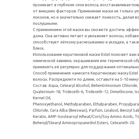
проникает в глубокие слои волоса, восстанавливая по
от внешних факторов. Применение маски не только у
локонов, но и значительно снижает ломкость, делая в
послушными.
С применением этой маски вы сможете достичь эффект
дома. Она активно питает и увлажняет волосы, избавля
способствует лёгкому расчесыванию и укладке, а та
блеск.
Использование кератиновой маски Estel поможет вам 
химической завивки, окрашивания или термической о
применять её регулярно для поддержания оптимально
Способ применения: нанесите Кератиновую маску Estel
волосы. Распредилите по длине, оставьте на 5-10 мин
Состав: Aqua, Cetearyl Alcohol, Behentrimonium Chloride, 
Quaternium-18, Trideceth-6, Trideceth-12, Dimethicone, Is
Kernel Oil,
Phenoxyethanol, Methylparaben, Ethylparaben, Propylpar
Chloride, Cera Alba (Beeswax), Parfum, Linalool, Benzyl Sa
Keratin, AMP-Isostearoyl Wheat/Corn/Soy Amino Acids, Toc
Behenyl/Stearyl Aminopropanediol Esters, Ceteareth-20.