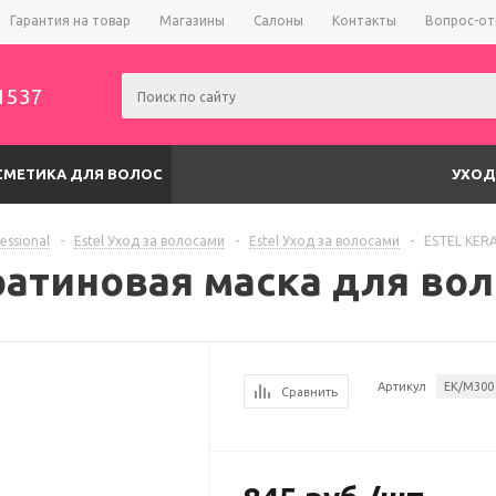
Гарантия на товар
Магазины
Салоны
Контакты
Вопрос-от
1537
СМЕТИКА ДЛЯ ВОЛОС
УХОД
fessional
-
Estel Уход за волосами
-
Estel Уход за волосами
-
ESTEL KERA
атиновая маска для воло
Артикул
EK/M300
Сравнить