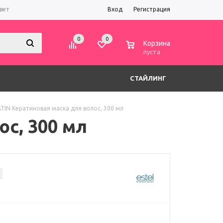
вет
Вход
Регистрация
0
0
0
Корзина
пуста
СТАЙЛИНГ
TIN Кератиновая маска для волос, 300 мл
с, 300 мл