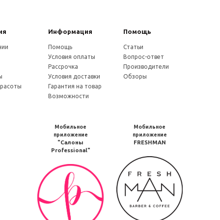
ия
Информация
Помощь
нии
Помощь
Статьи
Условия оплаты
Вопрос-ответ
и
Рассрочка
Производители
ы
Условия доставки
Обзоры
красоты
Гарантия на товар
Возможности
Мобильное
Мобильное
приложение
приложение
"Салоны
FRESHMAN
Professional"
Мобильное
Мобильное
приложение
приложение
FRESHMAN
Салоны
в
Professional
Google
загрузить
Play
в