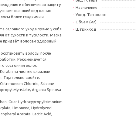
Вид товара
вреждения и обеспечивая защиту
Назначение
лучшает внешний вид ваших
Уход. Тип волос
олосы более гладкими и
Объем (мл)
а салонного ухода прямо у себя
ШтрихКод
я от сухости и тусклости. Маска
кже придаёт волосам здоровый
восстановить волосы после
бработки. Рекомендуется
го состояния волос.
 Keratin на чистые влажные
ут. Тщательно смойте.
Cetrimonium Chloride, Silicone
opropyl Myristate, Argania Spinosa
aben, Guar Hydroxypropyltrimonium
licylate, Limonene, Hydrolyzed
opheryl Acetate, Lactic Acid,