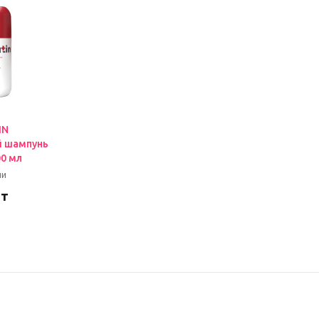
IN
й шампунь
00 мл
ии
шт