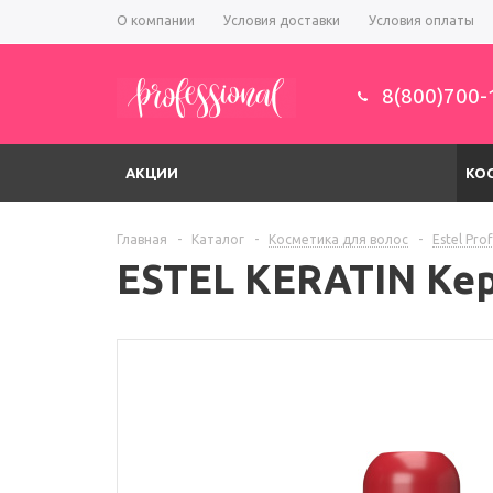
О компании
Условия доставки
Условия оплаты
8(800)700-
АКЦИИ
КО
Главная
-
Каталог
-
Косметика для волос
-
Estel Pro
ESTEL KERATIN Кер