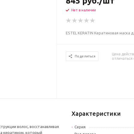
845
руб.
/шт
Нет в наличии
ESTEL KERATIN Кератиновая маска дл
Цена действ
Поделиться
отличаться 
Характеристики
трукции волос, восстанавливая
Серия
на кератином, который