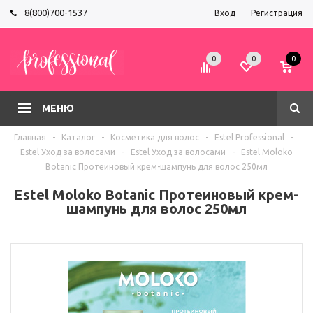
8(800)700-1537
Вход
Регистрация
0
0
0
МЕНЮ
Главная
-
Каталог
-
Косметика для волос
-
Estel Professional
-
Estel Уход за волосами
-
Estel Уход за волосами
-
Estel Moloko
Botanic Протеиновый крем-шампунь для волос 250мл
Estel Moloko Botanic Протеиновый крем-
шампунь для волос 250мл