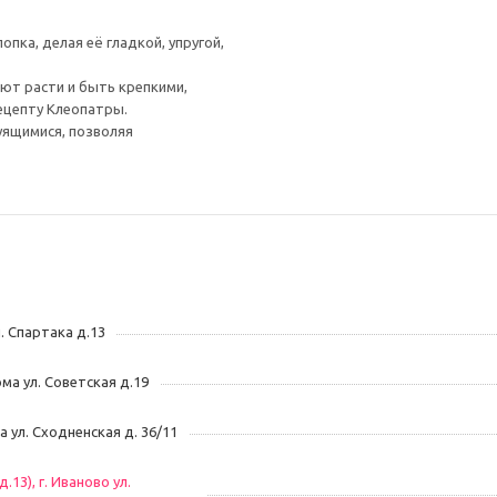
пка, делая её гладкой, упругой,
ют расти и быть крепкими,
рецепту Клеопатры.
уящимися, позволяя
л. Спартака д.13
ома ул. Советская д.19
ва ул. Сходненская д. 36/11
13), г. Иваново ул.