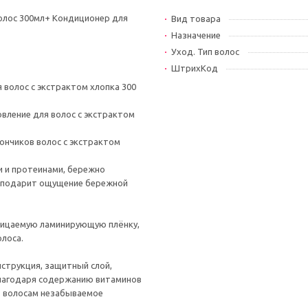
олос 300мл+ Кондиционер для
Вид товара
Назначение
Уход. Тип волос
ШтрихКод
волос с экстрактом хлопка 300
вление для волос с экстрактом
ончиков волос с экстрактом
 и протеинами, бережно
 и подарит ощущение бережной
ницаемую ламинирующую плёнку,
олоса.
струкция, защитный слой,
благодаря содержанию витаминов
ит волосам незабываемое