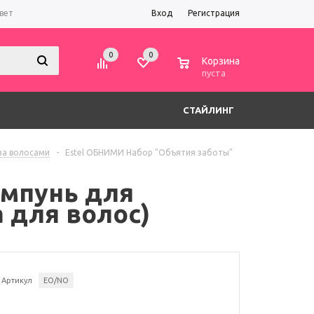
вет
Вход
Регистрация
0
0
0
Корзина
пуста
СТАЙЛИНГ
 за волосами
-
Estel ОБНИМИ Набор "Объятия заботы"
ампунь для
 для волос)
Артикул
ЕО/NO