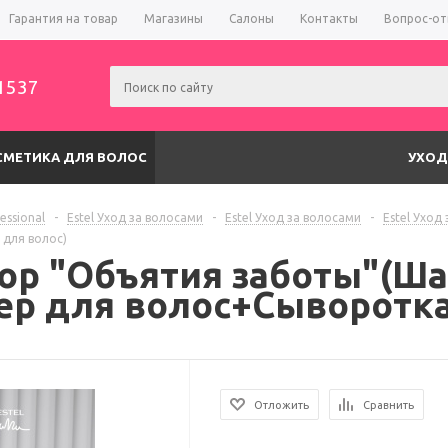
Гарантия на товар
Магазины
Салоны
Контакты
Вопрос-от
1537
СМЕТИКА ДЛЯ ВОЛОС
УХОД
fessional
-
Estel Уход за волосами
-
Estel Уход за волосами
-
Estel Уход
для волос)
ор "Объятия заботы"(Ш
р для волос+Сыворотка
Отложить
Сравнить