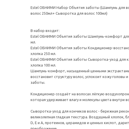
Estel ОБНИМИ Набор Объятия заботы (Шампунь для в
волос 250мл+ Сыворотка для волос 100мл)
В набор входит:
Estel ОБНИМИ Объятия заботы Шампунь-комфорт для 
мл.
Estel ОБНИМИ Объятия заботы Кондиционер-восстано
хлопка 250 мл.
Estel ОБНИМИ Объятия заботы Сыворотка-уход для к
хлопка 100 мл.
Шампунь-комфорт, насыщенный ценными экстрактами
восстановит структуру волос, успокоит кожу головы
заботы.
Кондиционер создаёт на волосах лёгкую воздухопро
которая удерживает влагу и молекулы цвета внутри в
Сыворотка-уход для кончиков волос - бережная рекон
великолепная гладкая текстура. Воздушный хлопок, 
D, Е и А, протеинов, церамидов и ценных кислот, дар
преображение.