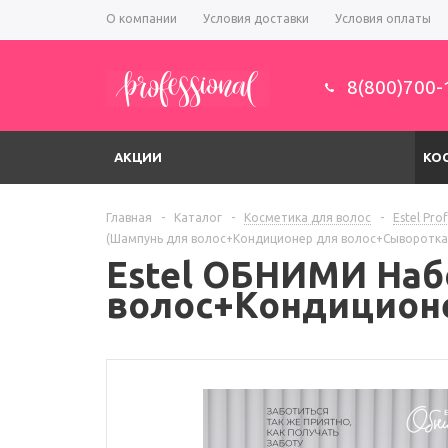
О компании
Условия доставки
Условия оплаты
8(800)700-
АКЦИИ
КО
Главная
-
Каталог
-
Косметика для волос
-
Estel Pro
(Шампунь для волос+Кондиционер для волос+Сыворотка 
Estel ОБНИМИ Наб
волос+Кондиционе