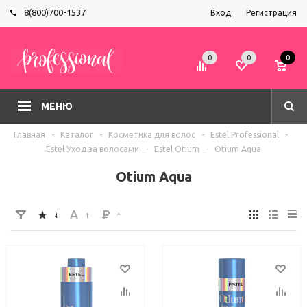
8(800)700-1537
Вход
Регистрация
0
0
0
МЕНЮ
Главная
-
Каталог
-
Косметика для волос
-
Estel Professional
-
Estel Уход за волосами
-
Estel Otium
-
Otium Aqua
Otium Aqua