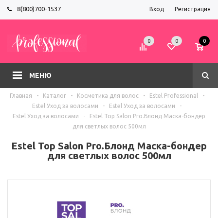
8(800)700-1537
Вход
Регистрация
0
0
0
МЕНЮ
Главная
-
Каталог
-
Косметика для волос
-
Estel Professional
-
Estel Уход за волосами
-
Estel Уход за волосами
-
Estel Уход за волосами
-
Estel Top Salon Pro.Блонд Маска-бондер
для светлых волос 500мл
Estel Top Salon Pro.Блонд Маска-бондер
для светлых волос 500мл