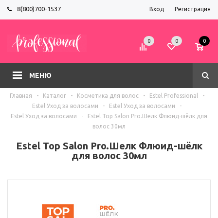
8(800)700-1537
Вход
Регистрация
0
0
0
МЕНЮ
Главная
-
Каталог
-
Косметика для волос
-
Estel Professional
-
Estel Уход за волосами
-
Estel Уход за волосами
-
Estel Уход за волосами
-
Estel Top Salon Pro.Шелк Флюид-шёлк для
волос 30мл
Estel Top Salon Pro.Шелк Флюид-шёлк
для волос 30мл