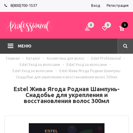
8(800)700-1537
Вход
Регистрация
0
0
0
МЕНЮ
Главная
-
Каталог
-
Косметика для волос
-
Estel Professional
-
Estel Уход за волосами
-
Estel Уход за волосами
-
Estel Уход за волосами
-
Estel Жива Ягода Родная Шампунь-
Снадобье для укрепления и восстановления волос 300мл
Estel Жива Ягода Родная Шампунь-
Снадобье для укрепления и
восстановления волос 300мл