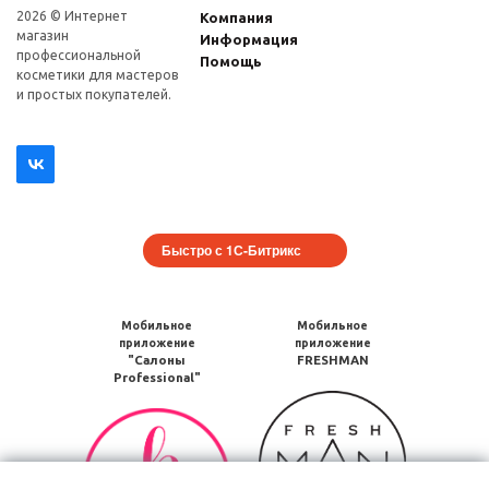
2026 © Интернет
Компания
магазин
Информация
профеcсиональной
Помощь
косметики для мастеров
и простых покупателей.
Быстро с 1С-Битрикс
Мобильное
Мобильное
приложение
приложение
"Салоны
FRESHMAN
Professional"
Мобильное
Мобильное
приложение
приложение
FRESHMAN
Салоны
в
Professional