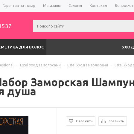
Гарантия на товар
Магазины
Салоны
Контакты
Вопрос-от
1537
СМЕТИКА ДЛЯ ВОЛОС
УХОД
fessional
-
Estel Уход за волосами
-
Estel Уход за волосами
-
Estel Уход
 Набор Заморская Шампу
я душа
Отложить
Сравнить