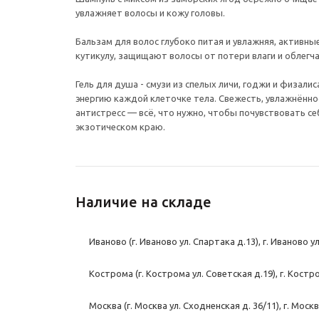
увлажняет волосы и кожу головы.
Бальзам для волос глубоко питая и увлажняя, актив
кутикулу, защищают волосы от потери влаги и облегч
Гель для душа - смузи из спелых личи, годжи и физали
энергию каждой клеточке тела. Свежесть, увлажнённо
антистресс — всё, что нужно, чтобы почувствовать се
экзотическом краю.
Наличие на складе
Иваново (г. Иваново ул. Спартака д.13), г. Иваново у
Кострома (г. Кострома ул. Советская д.19), г. Костр
Москва (г. Москва ул. Сходненская д. 36/11), г. Моск