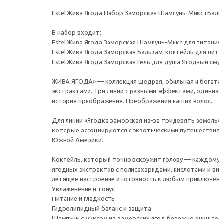
Estel Жива Ягода Набор Заморская Шампунь-Микс+Бал
В набор входит:
Estel Жива Ягода Заморская Шампунь-Микс для питания
Estel Жива Ягода Заморская Бальзам-коктейль для пита
Estel Жива Ягода Заморская Гель для душа Ягодный сму
ЖИВА ЯГОДА» — коллекция щедрая, обильная и богат
экстрактами. Три линии с разными эффектами, одинн
история преображения. Преображения ваших волос.
Для линии «Ягодка заморская из-за тридевять земель
которые ассоциируются с экзотическими путешествиям
Южной Америки.
Коктейль, который точно вскружит голову — каждому,
ягодных экстрактов с полисахаридами, кислотами и 
летящее настроение и готовность к любым приключен
Увлаженение и тонус
Питание и гладкость
Гидролипидный баланс и защита
Шампунь с миксом из заморских ягод бережно очищает