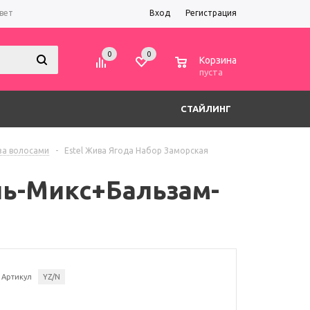
вет
Вход
Регистрация
0
0
0
Корзина
пуста
СТАЙЛИНГ
 за волосами
-
Estel Жива Ягода Набор Заморская
нь-Микс+Бальзам-
Артикул
YZ/N