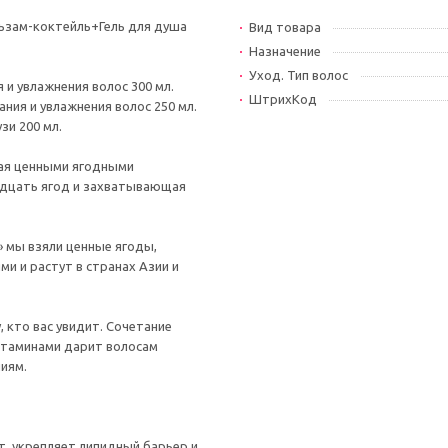
ьзам-коктейль+Гель для душа
Вид товара
Назначение
Уход. Тип волос
 и увлажнения волос 300 мл.
ШтрихКод
ния и увлажнения волос 250 мл.
зи 200 мл.
ая ценными ягодными
адцать ягод и захватывающая
» мы взяли ценные ягоды,
и и растут в странах Азии и
 кто вас увидит. Сочетание
витаминами дарит волосам
иям.
, укрепляет липидный барьер и