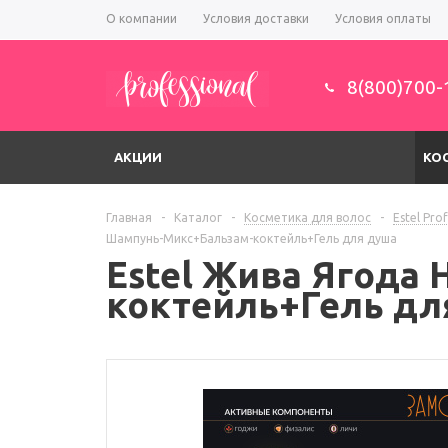
О компании
Условия доставки
Условия оплаты
8(800)700-
АКЦИИ
КО
Главная
-
Каталог
-
Косметика для волос
-
Estel Pro
Шампунь-Микс+Бальзам-коктейль+Гель для душа
Estel Жива Ягода
коктейль+Гель дл