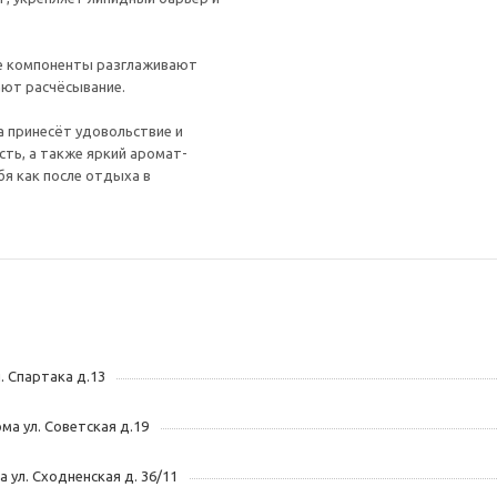
ные компоненты разглаживают
ают расчёсывание.
са принесёт удовольствие и
сть, а также яркий аромат-
бя как после отдыха в
л. Спартака д.13
ома ул. Советская д.19
ва ул. Сходненская д. 36/11