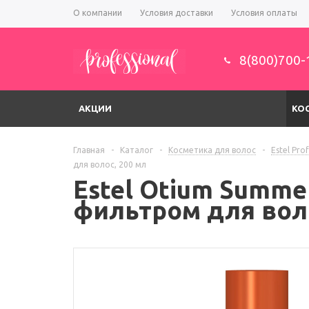
О компании
Условия доставки
Условия оплаты
8(800)700-
АКЦИИ
КО
Главная
-
Каталог
-
Косметика для волос
-
Estel Pro
для волос, 200 мл
Estel Otium Summ
фильтром для воло