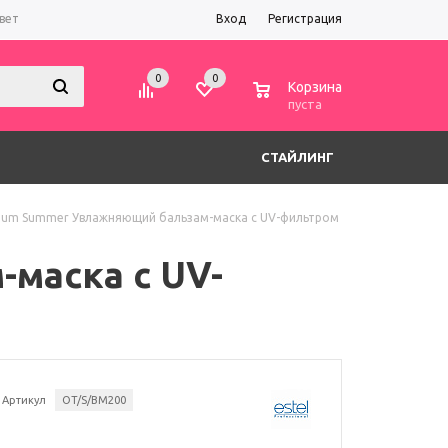
вет
Вход
Регистрация
0
0
0
Корзина
пуста
СТАЙЛИНГ
tium Summer Увлажняющий бальзам-маска с UV-фильтром
-маска с UV-
Артикул
OT/S/BM200