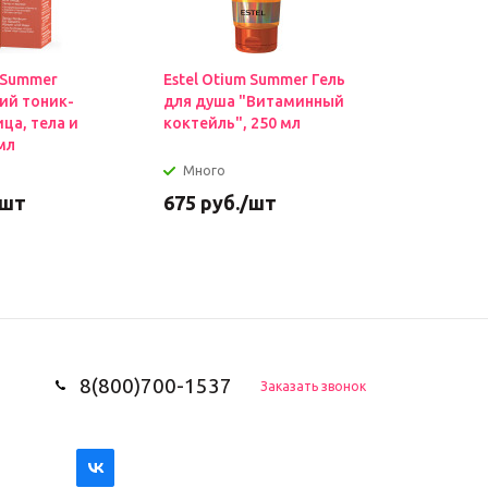
m Summer
Estel Otium Summer Гель
й тоник-
для душа "Витаминный
ца, тела и
коктейль", 250 мл
мл
Много
/шт
675
руб.
/шт
8(800)700-1537
Заказать звонок