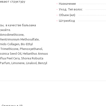
ливают структуру
Назначение
Уход. Тип волос
Объем (мл)
ШтрихКод
сы, в качестве бальзама
 смойте.
, Amodimethicone,
Behentrimonium Methosulfate,
mido Collagen, Bis-Ethyl
l Trimethicone, Phenoxyethanol,
sinica Seed Oil, Helianthus Annuus
iflua Peel Cera, Shorea Robusta
Parfum, Limonene, Linalool, Benzyl
л. Спартака д.13