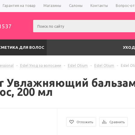
Гарантия на товар
Магазины
Салоны
Контакты
Вопрос-от
1537
СМЕТИКА ДЛЯ ВОЛОС
УХОД
fessional
-
Estel Уход за волосами
-
Estel Otium
-
Estel Otium
-
Estel O
er Увлажняющий бальзам
с, 200 мл
Отложить
Сравнить