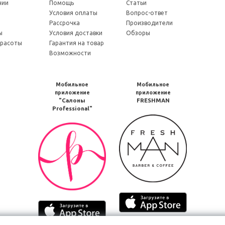
нии
Помощь
Статьи
Условия оплаты
Вопрос-ответ
и
Рассрочка
Производители
ы
Условия доставки
Обзоры
красоты
Гарантия на товар
Возможности
Мобильное
Мобильное
приложение
приложение
"Салоны
FRESHMAN
Professional"
Мобильное
Мобильное
приложение
приложение
FRESHMAN
Салоны
в
Professional
Google
загрузить
Play
в
Google
Мобильное
Play
Мобильное
приложение
приложение
Freshman