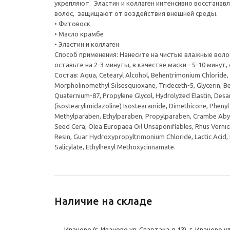
укрепляют. Эластин и коллаген интенсивно восстанав
волос, защищают от воздействия внешней среды.
• Фитовоск
• Масло крамбе
• Эластин и коллаген
Способ применения: Нанесите на чистые влажные воло
оставьте на 2-3 минуты, в качестве маски - 5-10 минут,
Состав: Aqua, Cetearyl Alcohol, Behentrimonium Chloride
Morpholinomethyl Silsesquioxane, Trideceth-5, Glycerin, 
Quaternium-87, Propylene Glycol, Hydrolyzed Elastin, Desa
(isostearylimidazoline) Isostearamide, Dimethicone, Pheny
Methylparaben, Ethylparaben, Propylparaben, Crambe Abys
Seed Cera, Olea Europaea Oil Unsaponifiables, Rhus Vernic
Resin, Guar Hydroxypropyltrimonium Chloride, Lactic Acid, 
Salicylate, Ethylhexyl Methoxycinnamate.
Наличие на складе
Иваново (г. Иваново ул. Спартака д.13), г. Иваново у