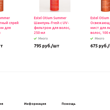
Summer
Estel Otium Summer
Estel Otiu
тный спрей
Шампунь-fresh с UV-
Освежающи
ом для
фильтром для волос,
мист для ли
л
250 мл
волос, 100 
Много
Много
шт
795
руб.
/шт
675
руб.
ия
Информация
Помощь