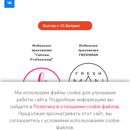
Быстро с 1С-Битрикс
Мобильное
Мобильное
приложение
приложение
"Салоны
FRESHMAN
Professional"
Мобильное
Мобильное
приложение
приложение
FRESHMAN
Салоны
в
Professional
Google
Мы используем файлы cookie для улучшения
загрузить
Play
работы сайта. Подробную информацию вы
в
Google
найдете в
Политика в отношении cookie-файлов
.
Мобильное
Play
Продолжая просматривать этот сайт, вы
Мобильное
приложение
соглашаетесь с условиями использования cookie-
приложение
Freshman
файлов.
Салоны
загрузить
Мобильное