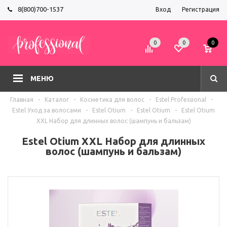
8(800)700-1537
Вход
Регистрация
0
0
0
МЕНЮ
Главная
-
Каталог
-
Косметика для волос
-
Estel Professional
-
Estel Уход за волосами
-
Estel Otium
-
Estel Otium
-
Estel Otium
XXL Набор для длинных волос (шампунь и бальзам)
Estel Otium XXL Набор для длинных
волос (шампунь и бальзам)